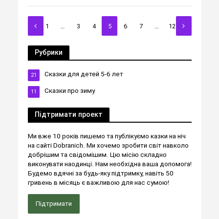
1
…
3
4
5
6
7
…
12
Рубрики
Сказки для детей 5-6 лет
21
Сказки про зиму
11
Підтримати проект
Ми вже 10 років пишемо та публікуємо казки на ніч
на сайті Dobranich. Ми хочемо зробити світ навколо
добрішим та свідомішим. Цю місію складно
виконувати наодинці. Нам необхідна ваша допомога!
Будемо вдячні за будь-яку підтримку, навіть 50
гривень в місяць є важливою для нас сумою!
Підтримати