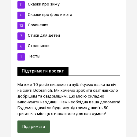
Сказки про зиму
11
Сказки про фею и кота
6
Сочинения
12
Стихи для детей
7
Страшилки
6
Тесты
1
Підтримати проект
Ми вже 10 років пишемо та публікуємо казки на ніч
на сайті Dobranich. Ми хочемо зробити світ навколо
добрішим та свідомішим. Цю місію складно
виконувати наодинці. Нам необхідна ваша допомога!
Будемо вдячні за будь-яку підтримку, навіть 50
гривень в місяць є важливою для нас сумою!
Підтримати