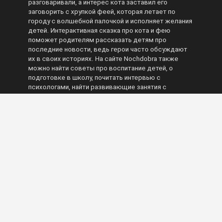
разговаривали, а интерес кота заставил его
заговорить с хрупкой феей, которая летает по
городу с волшебной палочкой и исполняет желания
детей. Интерактивная сказка про кота и фею
поможет родителям рассказать детям про
последние новости, ведь герои часто обсуждают
их в своих историях. На сайте Nochdobra также
можно найти советы про воспитание детей, о
подготовке в школу, почитать интервью с
психологами, найти развивающие занятия с
малышами. Nochdobra – лучший помощник для
взрослых, которые дарят детям невероятную
традицию каждый вечер – сказки читать решают
для сладких снов. Стакан теплого молока,
домашнее печенье, убаюкивающий голос – и путь в
сны будет нежным, комфортным, с улыбкой на
губах и любовью в сердце.
Made with ❤ 2015 - 2026 © Nochdobra.com |
Cooperation - nochdobra@gmail.com