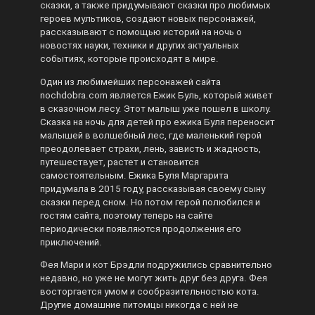
сказки, а также придумывают сказки про любимых
героев мультиков, создают новых персонажей,
рассказывают с помощью историй на ночь о
новостях науки, техники и других актуальных
событиях, которые происходят в мире.
Один из любимейших персонажей сайта
nochdobra.com является Ежик Буль, который живет
в сказочном лесу. Этот малыш уже пошел в школу.
Сказка на ночь для детей про ежика Буля переносит
малышей в волшебный лес, где маленький герой
преодолевает страхи, лень, зависть и жадность,
путешествует, растет и становится
самостоятельным. Ежика Буля Маргарита
придумала в 2015 году, рассказывая своему сыну
сказки перед сном. Но потом герой полюбился и
гостям сайта, поэтому теперь на сайте
периодически появляются продолжения его
приключений.
Фея Мари и кот Брэдли подружились сравнительно
недавно, но уже не могут жить друг без друга. Фея
восторгается умом и сообразительностью кота.
Другие домашние питомцы никогда с ней не