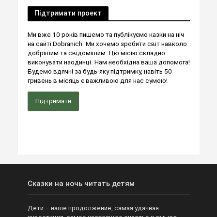
Підтримати проект
Ми вже 10 років пишемо та публікуємо казки на ніч
на сайті Dobranich. Ми хочемо зробити світ навколо
добрішим та свідомішим. Цю місію складно
виконувати наодинці. Нам необхідна ваша допомога!
Будемо вдячні за будь-яку підтримку, навіть 50
гривень в місяць є важливою для нас сумою!
Підтримати
Сказки на ночь читать детям
Дети – наше продолжение, самая удачная