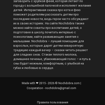
заговорить с хрупкой феей, которая летает по
городу с волшебной палочкой и исполняет желания
детей. Интерактивная сказка про кота и фею
поможет родителям рассказать детям про
последние новости, ведь герои часто обсуждают
их в своих историях. На сайте Nochdobra также
можно найти советы про воспитание детей, о
подготовке в школу, почитать интервью с
психологами, найти развивающие занятия с
малышами. Nochdobra – лучший помощник для
взрослых, которые дарят детям невероятную
традицию каждый вечер – сказки читать решают
для сладких снов. Стакан теплого молока,
домашнее печенье, убаюкивающий голос – и путь в
сны будет нежным, комфортным, с улыбкой на
губах и любовью в сердце.
Made with ❤ 2015 - 2026 © Nochdobra.com |
Cooperation - nochdobra@gmail.com
Правила пользования