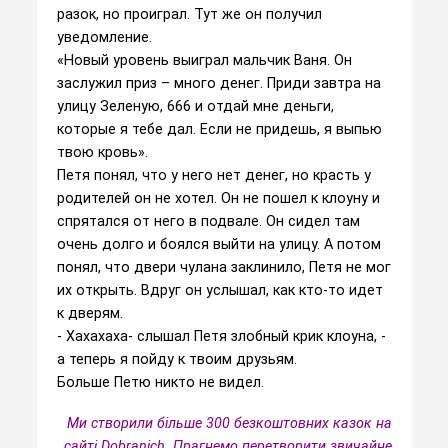
разок, но проиграл. Тут же он получил
уведомление.
«Новый уровень выиграл мальчик Ваня. Он
заслужил приз – много денег. Приди завтра на
улицу Зеленую, 666 и отдай мне деньги,
которые я тебе дал. Если не придешь, я выпью
твою кровь».
Петя понял, что у него нет денег, но красть у
родителей он не хотел. Он не пошел к клоуну и
спрятался от него в подвале. Он сидел там
очень долго и боялся выйти на улицу. А потом
понял, что двери чулана заклинило, Петя не мог
их открыть. Вдруг он услышал, как кто-то идет
к дверям.
- Хахахаха- слышал Петя злобный крик клоуна, -
а теперь я пойду к твоим друзьям.
Больше Петю никто не видел.
Ми створили більше 300 безкоштовних казок на
сайті Dobranich. Прагнемо перетворити звичайне