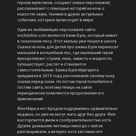
героев мультиков, создают новых персонажей,
рассказывают с помощью историй на ночь о
новостях науки, техники и других актуальных
событиях, которые происходят в мире.
Один из любимейших персонажей сайта
nochdobra.com является Ежик Буль, который живет
в сказочном лесу. Этот малыш уже пошел в школу.
Сказка на ночь для детей про ежика Буля переносит
малышей в волшебный лес, где маленький герой
преодолевает страхи, лень, зависть и жадность,
путешествует, растет и становится
самостоятельным. Ежика Буля Маргарита
придумала в 2015 году, рассказывая своему сыну
сказки перед сном. Но потом герой полюбился и
гостям сайта, поэтому теперь на сайте
периодически появляются продолжения его
приключений.
Фея Мари и кот Брэдли подружились сравнительно
недавно, но уже не могут жить друг без друга. Фея
восторгается умом и сообразительностью кота.
Другие домашние питомцы никогда с ней не
разговаривали, а интерес кота заставил его