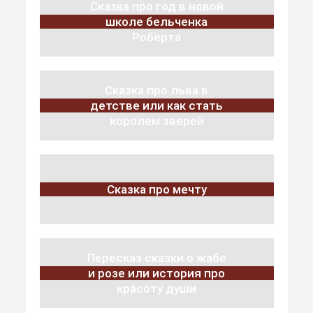
Сказка про год в новой
школе бельченка
Роберта
Сказка про льва в
детстве или как стать
королем зверей
Сказка про мечту
Пересказ сказки о жабе
и розе или история про
красоту души