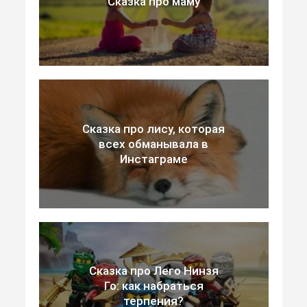
Сказка про маму
Сказка про лису, которая
всех обманывала в
Инстаграме
Сказка про Лего Нинзя
Го: как набраться
терпения?