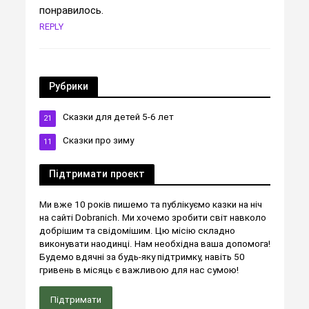
понравилось.
REPLY
Рубрики
Сказки для детей 5-6 лет
21
Сказки про зиму
11
Підтримати проект
Ми вже 10 років пишемо та публікуємо казки на ніч
на сайті Dobranich. Ми хочемо зробити світ навколо
добрішим та свідомішим. Цю місію складно
виконувати наодинці. Нам необхідна ваша допомога!
Будемо вдячні за будь-яку підтримку, навіть 50
гривень в місяць є важливою для нас сумою!
Підтримати