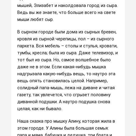
мышей, Элизабет и наколдовала город из сыра.
Ведь вы же знаете, что больше всего на свете
мыши любят сыр.
В сырном городе были дома из сырных бревен,
кровля из сырной черепицы, пол – из сырного
паркета. Вся мебель – столы и стулья, кровати,
тумбы, кресла; была из сыра. Даже телевизор, и
тот был из сыра. Но, самое волшебное было
даже не в этом. Если какая-нибудь мышка
надгрызала какую-нибудь вещь, то наутро эта
вещь опять становилась целой. Например,
солидный папа-мышь, лежа на диване и читая
газету, так увлечется, что сгрызет половину
диванной подушки. А наутро подушка снова
целая, как ни бывало.
Наша сказка про мышку Алину, которая жила в
этом городе. У Алины была большая семья:
папа и мама, бабушка и дедушка, три брата и