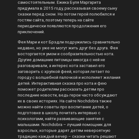
самостоятельным. Ежика Буля Маргарита
придумала в 2015 году, рассказывая своему сыну
сказки перед сном. Но потом герой полюбился и
гостям сайта, поэтому теперь на сайте
периодически появляются продолжения его
приключений.
Фея Мари и кот Брэдли подружились сравнительно
недавно, но уже не могут жить друг без друга. Фея
восторгается умом и сообразительностью кота.
Другие домашние питомцы никогда с ней не
разговаривали, а интерес кота заставил его
заговорить с хрупкой феей, которая летает по
городу с волшебной палочкой и исполняет желания
детей. Интерактивная сказка про кота и фею
поможет родителям рассказать детям про
последние новости, ведь герои часто обсуждают
их в своих историях. На сайте Nochdobra также
можно найти советы про воспитание детей, о
подготовке в школу, почитать интервью с
психологами, найти развивающие занятия с
малышами. Nochdobra – лучший помощник для
взрослых, которые дарят детям невероятную
традицию каждый вечер – сказки читать решают