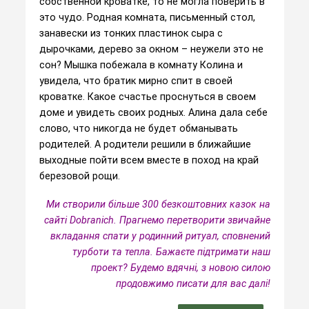
собственной кроватке, то не могла поверить в
это чудо. Родная комната, письменный стол,
занавески из тонких пластинок сыра с
дырочками, дерево за окном – неужели это не
сон? Мышка побежала в комнату Колина и
увидела, что братик мирно спит в своей
кроватке. Какое счастье проснуться в своем
доме и увидеть своих родных. Алина дала себе
слово, что никогда не будет обманывать
родителей. А родители решили в ближайшие
выходные пойти всем вместе в поход на край
березовой рощи.
Ми створили більше 300 безкоштовних казок на
сайті Dobranich. Прагнемо перетворити звичайне
вкладання спати у родинний ритуал, сповнений
турботи та тепла.
Бажаєте підтримати наш
проект? Будемо вдячні, з новою силою
продовжимо писати для вас далі!