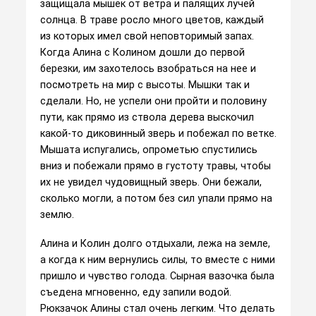
защищала мышек от ветра и палящих лучей
солнца. В траве росло много цветов, каждый
из которых имел свой неповторимый запах.
Когда Алина с Колином дошли до первой
березки, им захотелось взобраться на нее и
посмотреть на мир с высоты. Мышки так и
сделали. Но, не успели они пройти и половину
пути, как прямо из ствола дерева выскочил
какой-то диковинный зверь и побежал по ветке.
Мышата испугались, опрометью спустились
вниз и побежали прямо в густоту травы, чтобы
их не увидел чудовищный зверь. Они бежали,
сколько могли, а потом без сил упали прямо на
землю.
Алина и Колин долго отдыхали, лежа на земле,
а когда к ним вернулись силы, то вместе с ними
пришло и чувство голода. Сырная вазочка была
съедена мгновенно, еду запили водой.
Рюкзачок Алины стал очень легким. Что делать