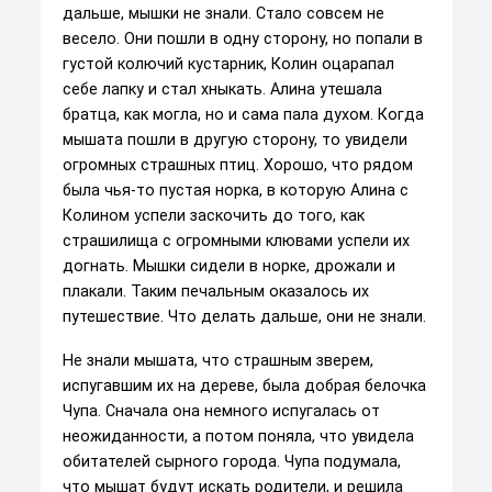
дальше, мышки не знали. Стало совсем не
весело. Они пошли в одну сторону, но попали в
густой колючий кустарник, Колин оцарапал
себе лапку и стал хныкать. Алина утешала
братца, как могла, но и сама пала духом. Когда
мышата пошли в другую сторону, то увидели
огромных страшных птиц. Хорошо, что рядом
была чья-то пустая норка, в которую Алина с
Колином успели заскочить до того, как
страшилища с огромными клювами успели их
догнать. Мышки сидели в норке, дрожали и
плакали. Таким печальным оказалось их
путешествие. Что делать дальше, они не знали.
Не знали мышата, что страшным зверем,
испугавшим их на дереве, была добрая белочка
Чупа. Сначала она немного испугалась от
неожиданности, а потом поняла, что увидела
обитателей сырного города. Чупа подумала,
что мышат будут искать родители, и решила