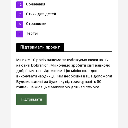
Сочинения
12
Стихи для детей
7
Страшилки
6
Тесты
1
Підтримати проект
Ми вже 10 років пишемо та публікуємо казки на ніч
на сайті Dobranich. Ми хочемо зробити світ навколо
добрішим та свідомішим. Цю місію складно
виконувати наодинці. Нам необхідна ваша допомога!
Будемо вдячні за будь-яку підтримку, навіть 50
гривень в місяць є важливою для нас сумою!
Підтримати