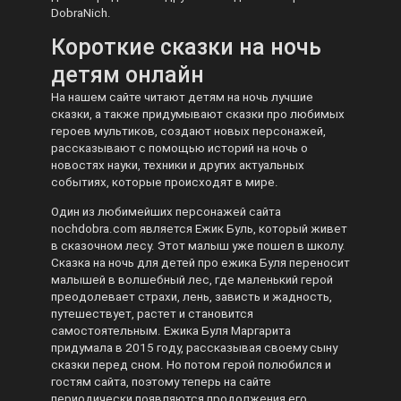
DobraNich.
Короткие сказки на ночь
детям онлайн
На нашем сайте читают детям на ночь лучшие
сказки, а также придумывают сказки про любимых
героев мультиков, создают новых персонажей,
рассказывают с помощью историй на ночь о
новостях науки, техники и других актуальных
событиях, которые происходят в мире.
Один из любимейших персонажей сайта
nochdobra.com является Ежик Буль, который живет
в сказочном лесу. Этот малыш уже пошел в школу.
Сказка на ночь для детей про ежика Буля переносит
малышей в волшебный лес, где маленький герой
преодолевает страхи, лень, зависть и жадность,
путешествует, растет и становится
самостоятельным. Ежика Буля Маргарита
придумала в 2015 году, рассказывая своему сыну
сказки перед сном. Но потом герой полюбился и
гостям сайта, поэтому теперь на сайте
периодически появляются продолжения его