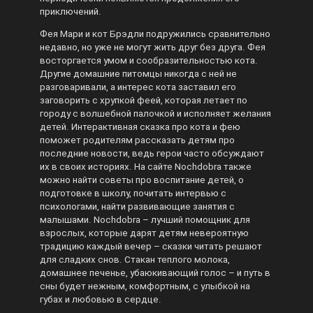
приключений.
Фея Мари и кот Брэдли подружились сравнительно
недавно, но уже не могут жить друг без друга. Фея
восторгается умом и сообразительностью кота.
Другие домашние питомцы никогда с ней не
разговаривали, а интерес кота заставил его
заговорить с хрупкой феей, которая летает по
городу с волшебной палочкой и исполняет желания
детей. Интерактивная сказка про кота и фею
поможет родителям рассказать детям про
последние новости, ведь герои часто обсуждают
их в своих историях. На сайте Nochdobra также
можно найти советы про воспитание детей, о
подготовке в школу, почитать интервью с
психологами, найти развивающие занятия с
малышами. Nochdobra – лучший помощник для
взрослых, которые дарят детям невероятную
традицию каждый вечер – сказки читать решают
для сладких снов. Стакан теплого молока,
домашнее печенье, убаюкивающий голос – и путь в
сны будет нежным, комфортным, с улыбкой на
губах и любовью в сердце.