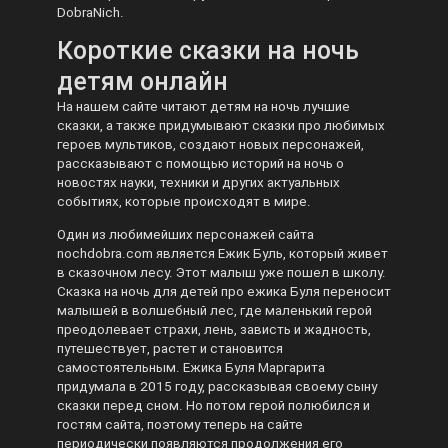
DobraNich.
Короткие сказки на ночь
детям онлайн
На нашем сайте читают детям на ночь лучшие
сказки, а также придумывают сказки про любимых
героев мультиков, создают новых персонажей,
рассказывают с помощью историй на ночь о
новостях науки, техники и других актуальных
событиях, которые происходят в мире.
Один из любимейших персонажей сайта
nochdobra.com является Ежик Буль, который живет
в сказочном лесу. Этот малыш уже пошел в школу.
Сказка на ночь для детей про ежика Буля переносит
малышей в волшебный лес, где маленький герой
преодолевает страхи, лень, зависть и жадность,
путешествует, растет и становится
самостоятельным. Ежика Буля Маргарита
придумала в 2015 году, рассказывая своему сыну
сказки перед сном. Но потом герой полюбился и
гостям сайта, поэтому теперь на сайте
периодически появляются продолжения его