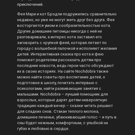
приключений.
Фея Мари и кот Брэдли подружились сравнительно
недавно, но уже не могут жить друг без друга. Фея
восторгается умом и сообразительностью кота.
Другие домашние питомцы никогда с ней не
разговаривали, а интерес кота заставил его
заговорить с хрупкой феей, которая летает по
городу с волшебной палочкой и исполняет желания
детей. Интерактивная сказка про кота и фею
поможет родителям рассказать детям про
последние новости, ведь герои часто обсуждают
их в своих историях. На сайте Nochdobra также
можно найти советы про воспитание детей, о
подготовке в школу, почитать интервью с
психологами, найти развивающие занятия с
малышами. Nochdobra – лучший помощник для
взрослых, которые дарят детям невероятную
традицию каждый вечер – сказки читать решают
для сладких снов. Стакан теплого молока,
домашнее печенье, убаюкивающий голос – и путь в
сны будет нежным, комфортным, с улыбкой на
губах и любовью в сердце.