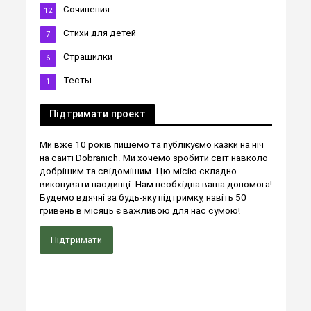
Сочинения
12
Стихи для детей
7
Страшилки
6
Тесты
1
Підтримати проект
Ми вже 10 років пишемо та публікуємо казки на ніч
на сайті Dobranich. Ми хочемо зробити світ навколо
добрішим та свідомішим. Цю місію складно
виконувати наодинці. Нам необхідна ваша допомога!
Будемо вдячні за будь-яку підтримку, навіть 50
гривень в місяць є важливою для нас сумою!
Підтримати