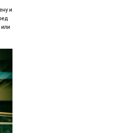
ену и
ред
 или