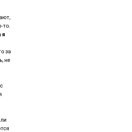
ают,
-то.
 я
е
то за
, не
 с
я
ыли
ются