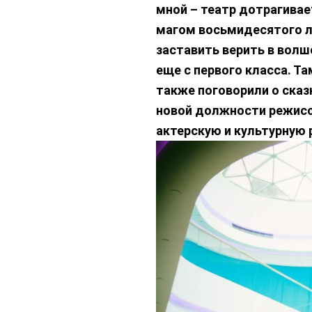
мной – театр дотрагивае
магом восьмидесятого ле
заставить верить в волше
еще с первого класса. Та
также поговорили о сказк
новой должности режиссе
актерскую и культурную 