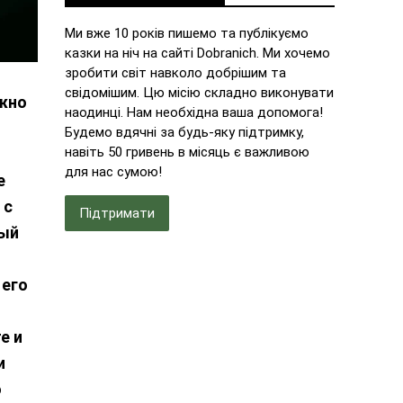
Ми вже 10 років пишемо та публікуємо
казки на ніч на сайті Dobranich. Ми хочемо
зробити світ навколо добрішим та
свідомішим. Цю місію складно виконувати
ожно
наодинці. Нам необхідна ваша допомога!
Будемо вдячні за будь-яку підтримку,
навіть 50 гривень в місяць є важливою
для нас сумою!
е
 с
Підтримати
ный
 его
е и
и
о