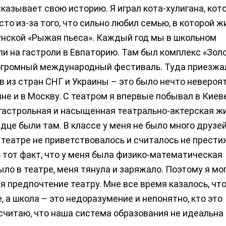
казывает свою историю. Я играл кота-хулигана, кот
то из-за того, что сильно любил семью, в которой жи
гунской «Рыжая пьеса». Каждый год мы в школьном
и на гастроли в Евпаторию. Там был комплекс «Зол
 огромный международный фестиваль. Туда приезжа
в из стран СНГ и Украины – это было нечто невероя
не и в Москву. С театром я впервые побывал в Киев
 гастрольная и насыщенная театрально-актерская жи
дце были там. В классе у меня не было много друзей
 театре не приветствовалось и считалось не прести
 тот факт, что у меня была физико-математическая
было в театре, меня тянула и заряжало. Поэтому я мо
ая предпочтение театру. Мне все время казалось, чт
, а школа – это недоразумение и непонятно, кто это
считаю, что наша система образования не идеальна