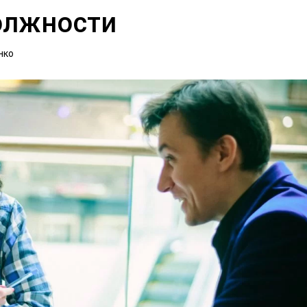
олжности
нко