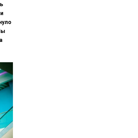
ть
 и
януло
Мы
а