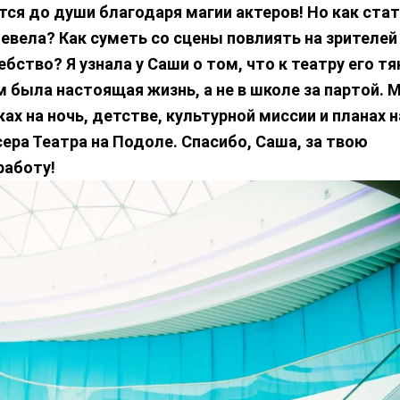
тся до души благодаря магии актеров! Но как ста
вела? Как суметь со сцены повлиять на зрителей
бство? Я узнала у Саши о том, что к театру его т
м была настоящая жизнь, а не в школе за партой. 
ах на ночь, детстве, культурной миссии и планах н
ра Театра на Подоле. Спасибо, Саша, за твою
работу!