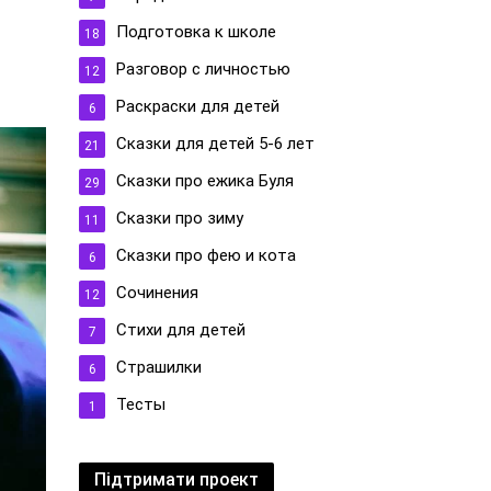
Подготовка к школе
18
Разговор с личностью
12
Раскраски для детей
6
Сказки для детей 5-6 лет
21
Сказки про ежика Буля
29
Сказки про зиму
11
Сказки про фею и кота
6
Сочинения
12
Стихи для детей
7
Страшилки
6
Тесты
1
Підтримати проект