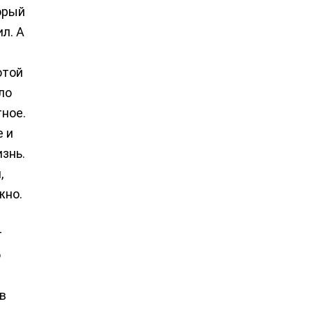
орый
л. А
отой
ло
тное.
е и
знь.
,
жно.
г
о
 в