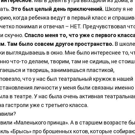
 интересное.
Мы в девять утра выходили из дома, а
ать.
Это был целый день приключений.
Школу я не
рию, когда ребенка ведут в первый класс и спрашив
 четко понимал и отвечал – НЕТ. Предчувствовал что
и скучно.
Спасло меня то, что уже с первого класса
м. Там было совсем другое пространство.
В школ
уки выглядываешь в окно. Мне было интереснее то, ч
нно что-то делаем, творим, там не сидишь, не стоишь
гаешься и творишь, занимаешься пластикой,
повезло, что у нас был театральный кружок в нашей
 становления личности у меня были связаны именно
ыла в театре. У нас была очень активная театральна
а гастроли уже с третьего класса.
авили?
авили «Маленького принца». А в старшем возрасте б
акль «Брысь» про брошенных котов, которые собира