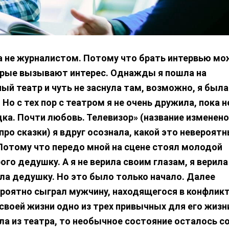
а не журналистом. Потому что брать интервью м
торые вызывают интерес. Однажды я пошла на
ый театр и чуть не заснула там, возможно, я была
о с тех пор с театром я не очень дружила, пока н
дка. Почти любовь. Телевизор» (название изменено
про сказки) я вдруг осознала, какой это невероят
Потому что передо мной на сцене стоял молодой
рого дедушку. А я не верила своим глазам, я верила
ела дедушку. Но это было только начало. Далее
роятно сыграл мужчину, находящегося в конфликт
воей жизни одно из трех привычных для его жизн
ла из театра, то необычное состояние осталось с