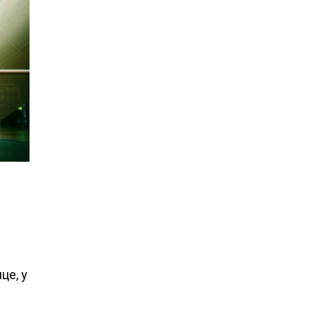
у
це, у