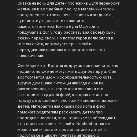
Сказка на ночь для детей про ежика Буля переносит
малышей в волшебный лес, где маленький герой
преодолевает страхи, лень, зависть и жадность,
путешествует, растет и становится
самостоятельным. Ежика Буля Маргарита
придумала в 2015 году, рассказывая своему сыну
сказки перед сном. Но потом герой полюбился и
гостям сайта, поэтому теперь на сайте
периодически появляются продолжения его
приключений.
Фея Мари и кот Брэдли подружились сравнительно
недавно, но уже не могут жить друг без друга. Фея
восторгается умом и сообразительностью кота.
Другие домашние питомцы никогда с ней не
разговаривали, а интерес кота заставил его
заговорить с хрупкой феей, которая летает по
городу с волшебной палочкой и исполняет желания
детей. Интерактивная сказка про кота и фею
поможет родителям рассказать детям про
последние новости, ведь герои часто обсуждают
их в своих историях. На сайте Nochdobra также
можно найти советы про воспитание детей, о
подготовке в школу, почитать интервью с