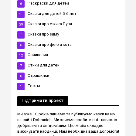
Раскраски для детей
6
Сказки для детей 5-6 лет
21
Сказки про ежика Буля
29
Сказки про зиму
11
Сказки про фею и кота
6
Сочинения
12
Стихи для детей
7
Страшилки
6
Тесты
1
Підтримати проект
Ми вже 10 років пишемо та публікуємо казки на ніч
на сайті Dobranich. Ми хочемо зробити світ навколо
добрішим та свідомішим. Цю місію складно
виконувати наодинці. Нам необхідна ваша допомога!