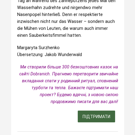
Tag an während des Zähneputzens jedes Mal den
Wasserhahn zudrehte und nirgendwo mehr
Nasenpopel hinterließ. Denn er respektierte
inzwischen nicht nur das Wasser – sondern auch
die Mühen von Leuten, die warum auch immer
einen Sauberkeitsfimmel hatten.
Margaryta Surzhenko
Übersetzung: Jakob Wunderwald
Ми створили більше 300 безкоштовних казок на
сайті Dobranich. Прагнемо перетворити звичайне
вкладання спати у родинний ритуал, сповнений
турботи та тепла.
Бажаєте підтримати наш
проект? Будемо вдячні, з новою силою
продовжимо писати для вас далі!
ПІДТРИМАТИ