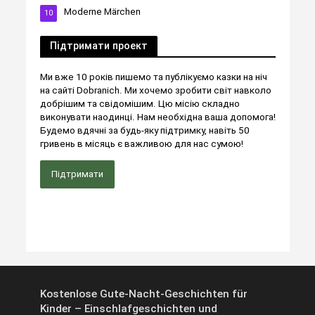
Moderne Märchen
10
Підтримати проект
Ми вже 10 років пишемо та публікуємо казки на ніч
на сайті Dobranich. Ми хочемо зробити світ навколо
добрішим та свідомішим. Цю місію складно
виконувати наодинці. Нам необхідна ваша допомога!
Будемо вдячні за будь-яку підтримку, навіть 50
гривень в місяць є важливою для нас сумою!
Підтримати
Kostenlose Gute-Nacht-Geschichten für
Kinder – Einschlafgeschichten und