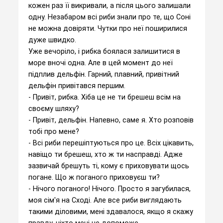
кожен раз її викривали, а після цього залишали
одну. Незабаром всі риби знали про те, що Соні
не можна довіряти. Чутки про неї поширилися
дуже швидко.
Уже вечоріло, і рибка боялася залишитися в
море вночі одна. Але в цей момент до неї
підплив дельфін. Гарний, плавний, привітний
дельфін привітався першим.
- Привіт, рибка. Хіба це не ти брешеш всім на
своєму шляху?
- Привіт, дельфін. Напевно, саме я. Хто розповів
тобі про мене?
- Всі риби перешіптуються про це. Всіх цікавить,
навіщо ти брешеш, хто ж ти насправді. Адже
зазвичай брешуть ті, кому є приховувати щось
погане. Що ж поганого приховуєш ти?
- Нічого поганого! Нічого. Просто я загубилася,
моя сім'я на Сході. Але все риби виглядають
такими діловими, мені здавалося, якщо я скажу