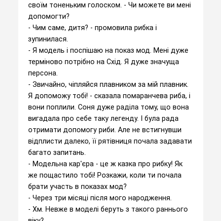
своїм тоненьким голоском. - Чи можете ви мені
допомогти?
- Чим саме, дитя? - промовила рибка і
зупинилася.
- Я модель і поспішаю на показ мод. Мені дуже
терміново потрібно на Схід. Я дуже значуща
персона.
- Звичайно, чіпляйся плавником за мій плавник.
Я допоможу тобі! - сказала помаранчева риба, і
вони поплили. Соня дуже раділа тому, що вона
вигадала про себе таку легенду. І була рада
отримати допомогу риби. Але не встигнувши
відплисти далеко, її рятівниця почала задавати
багато запитань.
- Модельна кар'єра - це ж казка про рибку! Як
же пощастило тобі! Розкажи, коли ти почала
брати участь в показах мод?
- Через три місяці після мого народження.
- Хм. Невже в моделі беруть з такого раннього
віку?