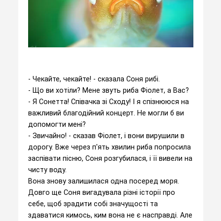
- Чекайте, чекайте! - сказала Соня рибі.
- Що ви хотіли? Мене звуть риба Фіолет, а Вас?
- Я Сонетта! Співачка зі Сходу! І я спізнююся на
важливий благодійний концерт. Не могли б ви
допомогти мені?
- Звичайно! - сказав Фіолет, і вони вирушили в
дорогу. Вже через п'ять хвилин риба попросила
заспівати пісню, Соня розгубилася, і її вивели на
чисту воду.
Вона знову залишилася одна посеред моря.
Довго ще Соня вигадувала різні історії про
себе, щоб зрадити собі значущості та
здаватися кимось, ким вона не є насправді. Але