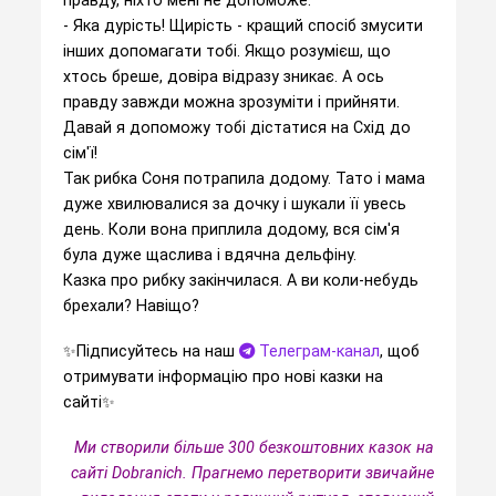
правду, ніхто мені не допоможе.
- Яка дурість! Щирість - кращий спосіб змусити
інших допомагати тобі. Якщо розумієш, що
хтось бреше, довіра відразу зникає. А ось
правду завжди можна зрозуміти і прийняти.
Давай я допоможу тобі дістатися на Схід до
сім'ї!
Так рибка Соня потрапила додому. Тато і мама
дуже хвилювалися за дочку і шукали її увесь
день. Коли вона приплила додому, вся сім'я
була дуже щаслива і вдячна дельфіну.
Казка про рибку закінчилася. А ви коли-небудь
брехали? Навіщо?
✨️Підписуйтесь на наш
Телеграм-канал
, щоб
отримувати інформацію про нові казки на
сайті✨️
Ми створили більше 300 безкоштовних казок на
сайті Dobranich. Прагнемо перетворити звичайне