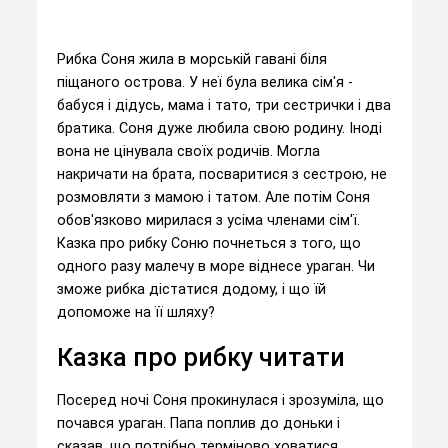
Рибка Соня жила в морській гавані біля
піщаного острова. У неї була велика сім'я -
бабуся і дідусь, мама і тато, три сестрички і два
братика. Соня дуже любила свою родину. Іноді
вона не цінувала своїх родичів. Могла
накричати на брата, посваритися з сестрою, не
розмовляти з мамою і татом. Але потім Соня
обов'язково мирилася з усіма членами сім'ї.
Казка про рибку Соню почнеться з того, що
одного разу малечу в море віднесе ураган. Чи
зможе рибка дістатися додому, і що їй
допоможе на її шляху?
Казка про рибку читати
Посеред ночі Соня прокинулася і зрозуміла, що
почався ураган. Папа поплив до доньки і
сказав, що потрібно терміново ховатися