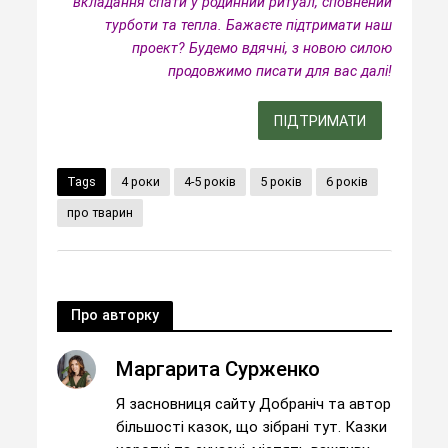
вкладання спати у родинний ритуал, сповнений
турботи та тепла.
Бажаєте підтримати наш
проект? Будемо вдячні, з новою силою
продовжимо писати для вас далі!
ПІДТРИМАТИ
Tags
4 роки
4-5 років
5 років
6 років
про тварин
Про авторку
Маргарита Сурженко
Я засновниця сайту Добраніч та автор
більшості казок, що зібрані тут. Казки