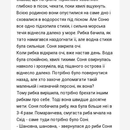
глибоко в пісок, чекати, поки хвилі вщухнуть.
Всією родиною вони опустилися на саме дно і
сховалися в водоростях під піском. Але Соню
все одно підхопила стихія, і сильна морська
течія віднесла далеко у море. Рибка бачила, як
тато намагався наздогнати її, але водна стихія
була сильніше. Соня закрила очі.
Коли рибка відкрила очі, вже настав день. Вода
була спокійною, хвилі тихими. Соня озирнулась
навколо і зрозуміла, від піщаного острова її
віднесло далеко. Потрібно було повернутися
назад, але хто захоче допомагати такій
маленькій і незначній персоні, як вона?
Тому рибка вирішила, потрібно брехати іншим
рибкам про себе. Тоді вона швидше досягне
мети. Соня побачила рибу, яка була більше неї в
3-4 рази. Помаранчева, смугаста риба мчала на
Схід - саме туди потрібно було Соні.
- Шановна, шановна, - звернулася до риби Соня