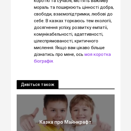
короткі та сучасні, містять важливу
мораль та поширюють цінності добра,
свободи, взаємопідтримки, любові до
себе. В казках торкаюсь тем екології,
досягнення успіху, розвитку емпатії,
комунікабельності, адаптивності,
цілеспрямованості, критичного
мислення. Якщо вам цікаво більше
дізнатись про мене, ось
моя коротка
біографія.
Дивіться також
Казка про Майнкрафт