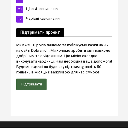
Цікаві казки на ніч
23
Чарівні казки на ніч
12
Підтримати проект
Ми вже 10 років пишемо та публікуємо казки на ніч
на сайті Dobranich. Ми хочемо зробити світ навколо
добрішим та свідомішим. Цю місію складно
виконувати наодинці. Нам необхідна ваша допомога!
Будемо вдячні за будь-яку підтримку, навіть 50
гривень в місяць є важливою для нас сумою!
Підтримати