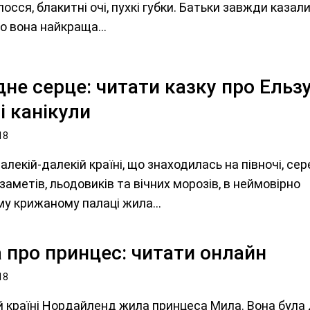
лосся, блакитні очі, пухкі губки. Батьки завжди казали
що вона найкраща...
не серце: читати казку про Ельзу
ні канікули
18
далекій-далекій країні, що знаходилась на півночі, се
 заметів, льодовиків та вічних морозів, в неймовірно
у крижаному палаці жила...
 про принцес: читати онлайн
18
й країні Нордайленд жила принцеса Мила. Вона була