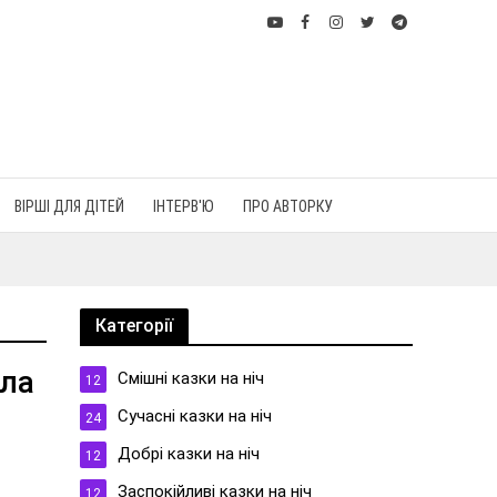
ВІРШІ ДЛЯ ДІТЕЙ
ІНТЕРВ'Ю
ПРО АВТОРКУ
Категорії
ала
Cмішні казки на ніч
12
Cучасні казки на ніч
24
Добрі казки на ніч
12
Заспокійливі казки на ніч
12