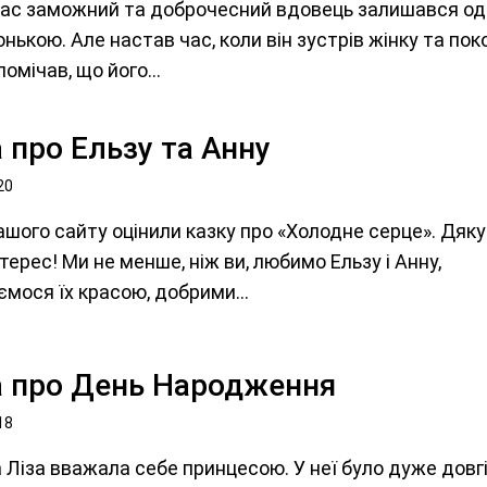
ас заможний та доброчесний вдовець залишався оди
нькою. Але настав час, коли він зустрів жінку та пок
 помічав, що його...
 про Ельзу та Анну
20
ашого сайту оцінили казку про «Холодне серце». Дяк
нтерес! Ми не менше, ніж ви, любимо Ельзу і Анну,
мося їх красою, добрими...
а про День Народження
18
 Ліза вважала себе принцесою. У неї було дуже довгі