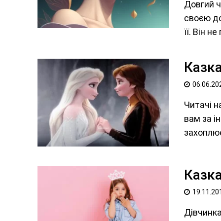
Довгий ч
своєю до
її. Він не
Казка
06.06.20
Читачі н
вам за і
захоплює
Казк
19.11.20
Дівчинка