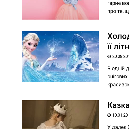
гарне во
про те, 
Холод
її літ
20.08.20
В одній 
снігових
красивом
Казка
10.01.20
У далекі