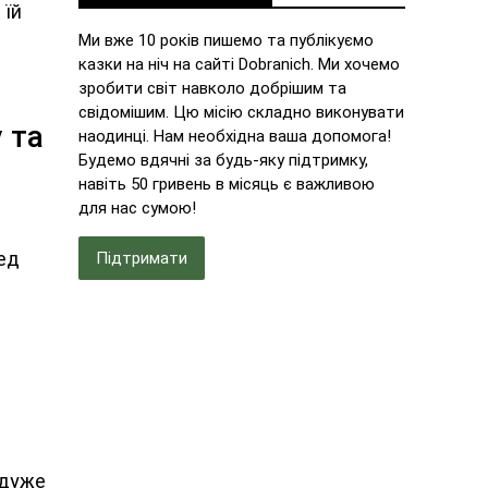
 їй
Ми вже 10 років пишемо та публікуємо
казки на ніч на сайті Dobranich. Ми хочемо
зробити світ навколо добрішим та
свідомішим. Цю місію складно виконувати
 та
наодинці. Нам необхідна ваша допомога!
Будемо вдячні за будь-яку підтримку,
навіть 50 гривень в місяць є важливою
для нас сумою!
ред
Підтримати
 дуже