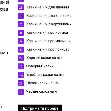
н зі
Казки на ніч для дівчини
23
охав
Казки на ніч для хлопчика
18
Казки на ніч з картинками
7
Казки на ніч про котика
8
Казки на ніч про машинки
6
Казки на ніч про принцес
6
уємо
Короткі казки на ніч
22
Новорічні казки
10
Улюблені казки на ніч
14
Цікаві казки на ніч
23
Чарівні казки на ніч
12
 і
Підтримати проект