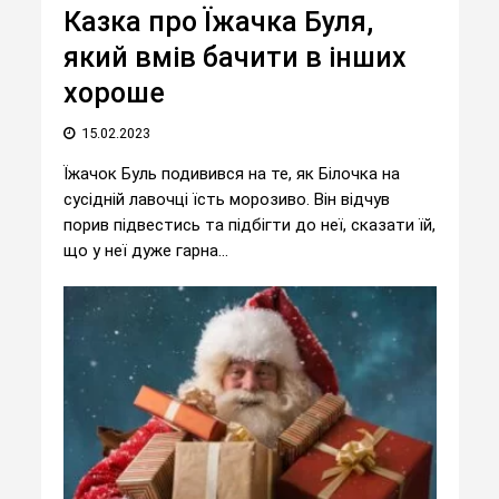
Казка про Їжачка Буля,
який вмів бачити в інших
хороше
15.02.2023
Їжачок Буль подивився на те, як Білочка на
сусідній лавочці їсть морозиво. Він відчув
порив підвестись та підбігти до неї, сказати їй,
що у неї дуже гарна...