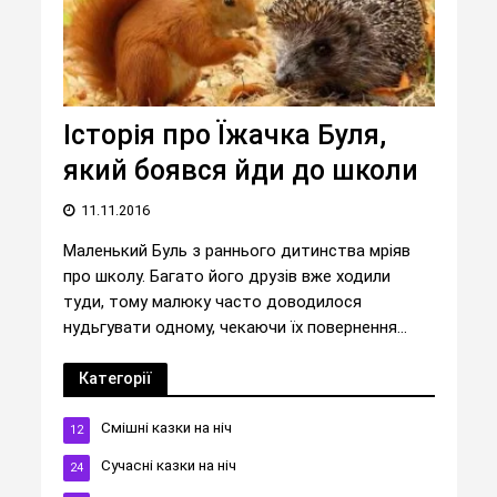
Історія про Їжачка Буля,
який боявся йди до школи
11.11.2016
Маленький Буль з раннього дитинства мріяв
про школу. Багато його друзів вже ходили
туди, тому малюку часто доводилося
нудьгувати одному, чекаючи їх повернення...
Категорії
Cмішні казки на ніч
12
Cучасні казки на ніч
24