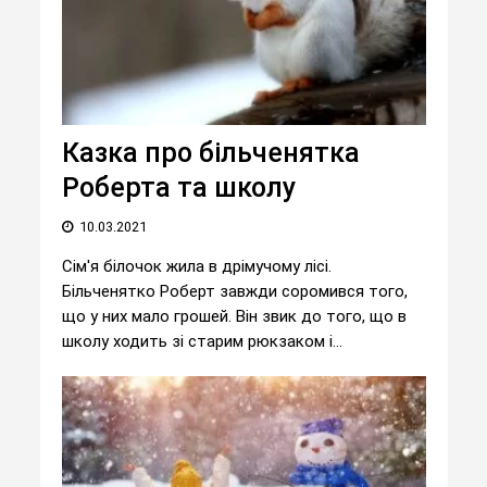
Казка про більченятка
Роберта та школу
10.03.2021
Сім'я білочок жила в дрімучому лісі.
Більченятко Роберт завжди соромився того,
що у них мало грошей. Він звик до того, що в
школу ходить зі старим рюкзаком і...