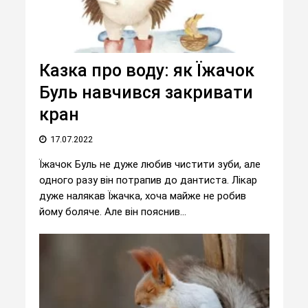
Казка про воду: як Їжачок
Буль навчився закривати
кран
17.07.2022
Їжачок Буль не дуже любив чистити зуби, але
одного разу він потрапив до дантиста. Лікар
дуже налякав Їжачка, хоча майже не робив
йому боляче. Але він пояснив...