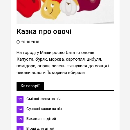
Казка про овочі
20.10.2018
На городі у Маши росло багато овочів.
Капуста, буряк, морква, картопля, цибуля,
помідори, огірки, зелень тягнулися до сонця і
чекали вологи. Їх коріння вбирали...
Категорії
Cмішні казки на ніч
12
Cучасні казки на ніч
24
Виховання дітей
29
Вірші для дітей
5