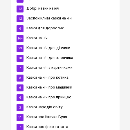
Добрі казки на ніч
12
Заспокійливі казки на ніч
12
Казки для дорослих
6
Казки на ніч
164
Казки на ніч для дівчини
23
Казки на ніч для хлопчика
18
Казки на ніч з картинками
7
Казки на ніч про котика
8
Казки на ніч про машинки
6
Казки на ніч про принцес
6
Казки народів світу
2
Казки про їжачка Буля
31
Казки про фею та кота
7