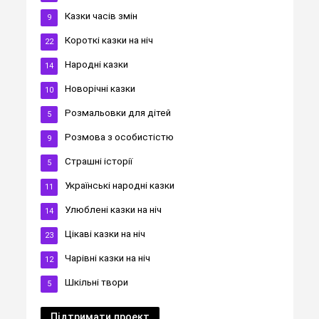
Казки часів змін
9
Короткі казки на ніч
22
Народні казки
14
Новорічні казки
10
Розмальовки для дітей
5
Розмова з особистістю
9
Страшні історії
5
Українські народні казки
11
Улюблені казки на ніч
14
Цікаві казки на ніч
23
Чарівні казки на ніч
12
Шкільні твори
5
Підтримати проект