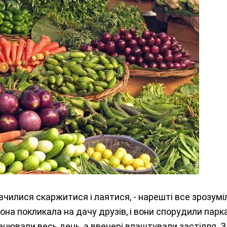
навчилися скаржитися і лаятися, - нарешті все зрозумі
вона покликала на дачу друзів, і вони спорудили парк
ацювали весь день, а ввечері влаштували застілля. З