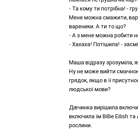
- Та кому ти потрібна! - г
Мене можна смажити, варити
вареники. А ти то що?
- А з мене можна робити не
- Хахаха! Потішила! - засм
Маша відразу зрозуміла, 
Ну не може вийти смачною
грядок, якщо в її присутн
людської мови?
Дівчинка вирішила включит
включила їм Billie Eilish т
рослини.