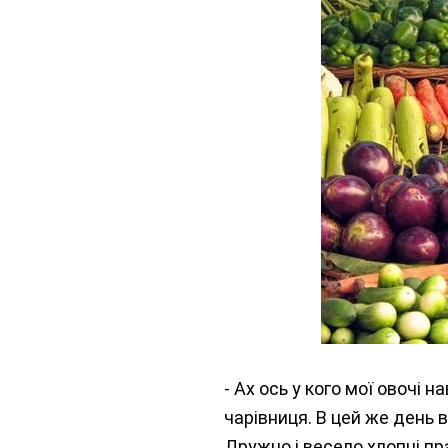
- Ах ось у кого мої овочі 
чарівниця. В цей же день 
Дружно і весело хлопці пр