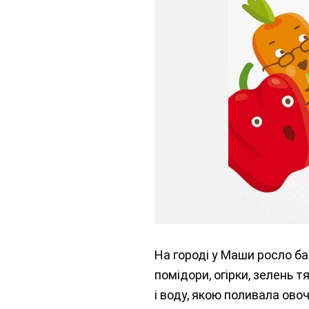
На городі у Маши росло баг
помідори, огірки, зелень т
і воду, якою поливала овоч