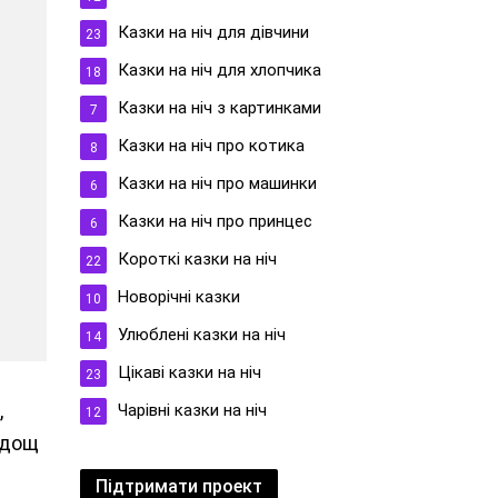
Казки на ніч для дівчини
23
Казки на ніч для хлопчика
18
Казки на ніч з картинками
7
Казки на ніч про котика
8
Казки на ніч про машинки
6
Казки на ніч про принцес
6
Короткі казки на ніч
22
Новорічні казки
10
Улюблені казки на ніч
14
Цікаві казки на ніч
23
,
Чарівні казки на ніч
12
и дощ
Підтримати проект