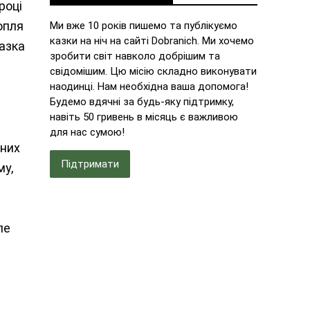
році
опля
Ми вже 10 років пишемо та публікуємо
казки на ніч на сайті Dobranich. Ми хочемо
Казка
зробити світ навколо добрішим та
свідомішим. Цю місію складно виконувати
наодинці. Нам необхідна ваша допомога!
Будемо вдячні за будь-яку підтримку,
навіть 50 гривень в місяць є важливою
для нас сумою!
 них
Підтримати
му,
ле