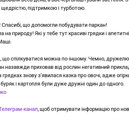
, щедрістю, підтримкою і турботою.
і! Спасибі, що допомогли побудувати паркан!
ла на природу! Які у тебе тут красиві грядки і апетитн
Маші.
и, що спілкуватися можна по-іншому. Чемно, дружелю
кан назавжди приховав від рослин негативний прикла
грядках знову з'явилася казка про овочі, адже огірки
, буряк і картопля були дуже дружні один до одного.
нко
Телеграм-канал
, щоб отримувати інформацію про нов