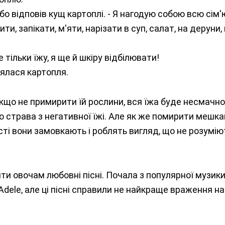
рубо відповів кущ картоплі. - Я нагодую собою всю сім'
, запікати, м'яти, нарізати в суп, салат, на деруни,
 тільки їжу, я ще й шкіру відбілювати!
іялася картопля.
якщо не примирити їй рослини, вся їжа буде несмачн
 страва з негативної їжі. Але як же помирити мешка
ості вони замовкають і роблять вигляд, що не розумію
и овочам любовні пісні. Почала з популярної музики
а Adele, але ці пісні справили не найкраще враження на