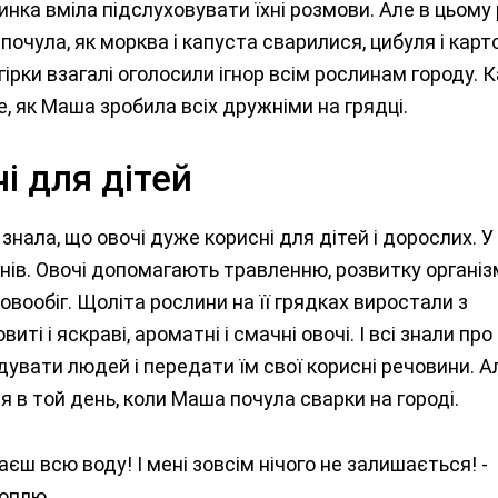
нка вміла підслуховувати їхні розмови. Але в цьому 
очула, як морква і капуста сварилися, цибуля і карт
гірки взагалі оголосили ігнор всім рослинам городу. 
е, як Маша зробила всіх дружніми на грядці.
і для дітей
нала, що овочі дуже корисні для дітей і дорослих. У
нів. Овочі допомагають травленню, розвитку організ
вообіг. Щоліта рослини на її грядках виростали з
ті і яскраві, ароматні і смачні овочі. І всі знали про
дувати людей і передати їм свої корисні речовини. А
ся в той день, коли Маша почула сварки на городі.
аєш всю воду! І мені зовсім нічого не залишається! -
оплю.