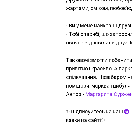
жартами, сміхом, любов'ю
- Ви у мене найкращі друз
- Тобі спасибі, що запроси
овочі! - відповідали друзі 
Так овочі змогли побачит
привітно і красиво. А пар
спілкування. Незабаром на 
помідори, морква і цибуля
Автор -
Маргарита Сурже
✨️Підписуйтесь на наш
казки на сайті✨️