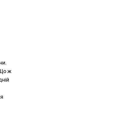
ни.
 Що ж
дній
ся