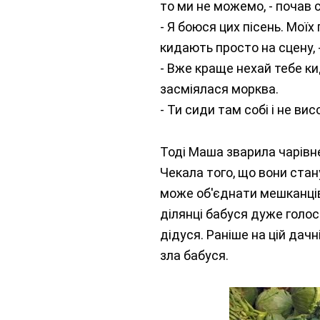
то ми не можемо, - почав 
- Я боюся цих пісень. Моїх
кидають просто на сцену, 
- Вже краще нехай тебе кид
засміялася морква.
- Ти сиди там собі і не ви
Тоді Маша зварила чарівне
Чекала того, що вони ста
може об'єднати мешканців
ділянці бабуся дуже голос
дідуся. Раніше на цій дачн
зла бабуся.