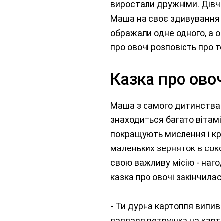
виростали дружніми. Дівчи
Маша на своє здивування п
ображали одне одного, а о
про овочі розповість про т
Казка про овоч
Маша з самого дитинства з
знаходиться багато вітамі
покращують мислення і кро
маленьких зерняток в сокови
свою важливу місію - наго
казка про овочі закінчила
- Ти дурна картопля випив
лаялася петрушка на карт