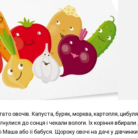
ато овочів. Капуста, буряк, морква, картопля, цибуля
ягнулися до сонця і чекали вологи. Їх коріння вбирал
і Маша або її бабуся. Щороку овочі на дачі у дівчинки