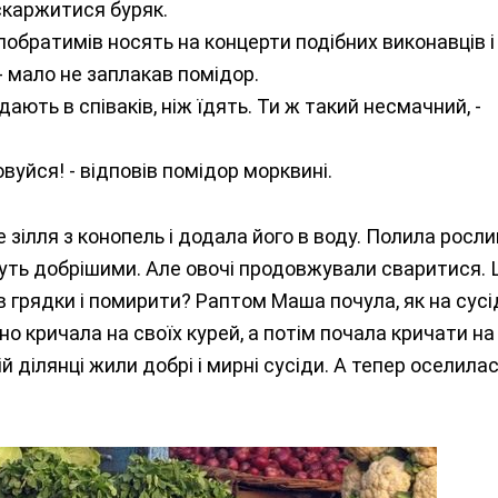
скаржитися буряк.
 побратимів носять на концерти подібних виконавців і
- мало не заплакав помідор.
ають в співаків, ніж їдять. Ти ж такий несмачний, -
совуйся! - відповів помідор морквині.
 зілля з конопель і додала його в воду. Полила росли
нуть добрішими. Але овочі продовжували сваритися.
 грядки і помирити? Раптом Маша почула, як на сусі
но кричала на своїх курей, а потім почала кричати на
ій ділянці жили добрі і мирні сусіди. А тепер оселила