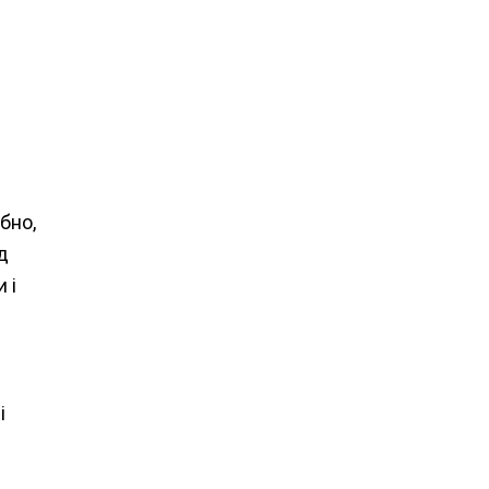
і
бно,
д
 і
і