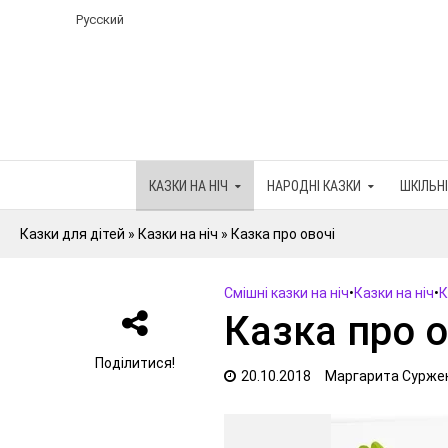
Русский
КАЗКИ НА НІЧ
НАРОДНІ КАЗКИ
ШКІЛЬНІ
Казки для дітей
»
Казки на ніч
»
Казка про овочі
Cмішні казки на ніч
•
Казки на ніч
•
К
Казка про о
Поділитися!
20.10.2018
Маргарита Сурже