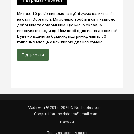
Підтримати проект
Ми вже 10 років пишемо та публікуємо казки на ніч
на сайті Dobranich. Ми хочемо зробити світ навколо
добрішим та свідомішим. Цю місію складно
виконувати наодинці. Нам необхідна ваша допомога!
Будемо вдячні за будь-яку підтримку, навіть 50
гривень в місяць є важливою для нас сумою!
Підтримати
Made with ❤ 2015 - 2026 © Nochdobra.com |
Cooperation - nochdobra@gmail.com
Русский
Правила користування