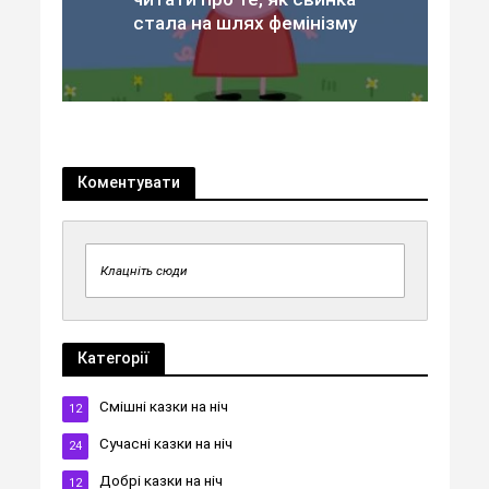
стала на шлях фемінізму
Коментувати
Клацніть сюди
Категорії
Cмішні казки на ніч
12
Cучасні казки на ніч
24
Добрі казки на ніч
12