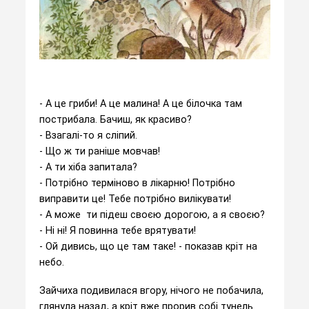
- А це гриби! А це малина! А це білочка там
пострибала. Бачиш, як красиво?
- Взагалі-то я сліпий.
- Що ж ти раніше мовчав!
- А ти хіба запитала?
- Потрібно терміново в лікарню! Потрібно
виправити це! Тебе потрібно вилікувати!
- А може ти підеш своєю дорогою, а я своєю?
- Ні ні! Я повинна тебе врятувати!
- Ой дивись, що це там таке! - показав кріт на
небо.
Зайчиха подивилася вгору, нічого не побачила,
глянула назад, а кріт вже прорив собі тунель