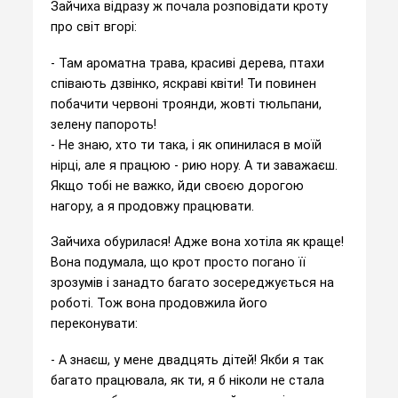
Зайчиха відразу ж почала розповідати кроту
про світ вгорі:
- Там ароматна трава, красиві дерева, птахи
співають дзвінко, яскраві квіти! Ти повинен
побачити червоні троянди, жовті тюльпани,
зелену папороть!
- Не знаю, хто ти така, і як опинилася в моїй
нірці, але я працюю - рию нору. А ти заважаєш.
Якщо тобі не важко, йди своєю дорогою
нагору, а я продовжу працювати.
Зайчиха обурилася! Адже вона хотіла як краще!
Вона подумала, що крот просто погано її
зрозумів і занадто багато зосереджується на
роботі. Тож вона продовжила його
переконувати:
- А знаєш, у мене двадцять дітей! Якби я так
багато працювала, як ти, я б ніколи не стала