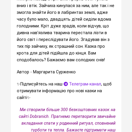
вниз і втік. Зайчиха кинулася за ним, але так і не
змогла знайти його в лабіринтах землі, адже
часу було мало, двадцять дітей сиділи вдома
голодними. Кріт дуже зрадів, коли відчув, що
дивна нав'язлива тварина перестала лізти в
його світ і переслідувати його. Згадував він з
тих пір зайчиху, як страшний сон. Казка про
крота для дітей підійшла до кінця. Вам
сподобалось? Бажаємо вам солодких снів!
Автор - Маргарита Сурженко
✨️Підписуйтесь на наш
Телеграм-канал
, щоб
отримувати інформацію про нові казки на
сайті✨️
Ми створили більше 300 безкоштовних казок на
сайті Dobranich. Прагнемо перетворити звичайне
вкладання спати у родинний ритуал, сповнений
турботи та тепла.
Бажаєте підтримати наш