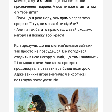
мамою, а бути мамою - це найважливіше
призначення тварини. А ось ти вже став татом,
є у тебе діти?
- Поки що я рою нору, ось прямо зараз хочу
прорити її тут, не могла б ти відійти?
- Але ти так багато працюєш, давай сходимо
нагору, і я покажу тобі красу!
Кріт зрозумів, що від цієї нав'язливої ​​зайчихи
так просто не позбудешся. Він погодився
сходити з нею нагору в надії, що там і залишить
її і швидко втече. Але казка про крота
продовжувала ставати все більш похмурою.
Адже зайчиха вгорі вчепилася в кротика і
потягнула показувати ліс.