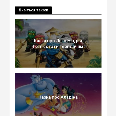
Дивіться також
Казка про Лего Ніндзя
Го: як стати терплячим
Казка про Аладіна