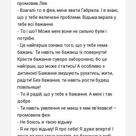
промовив Лев.
- Взагалі-то я фея, мене звати Габріела. І я знаю,
що у тебе величезні проблеми. Відьма вкрала у
тебе всі бажання.
- То і шо? Може мені вони не сильно були і
потрібні.
- Це найперша ознака того, що у тебе нема
бажань. Ти навіть не бажаєш їх повернути!
Красти бажання суворо заборонено, бо це
найгірше, що може статись! А особливо з
дитиною! Бажання змушують рухатись, жити,
радіти! Без бажання, ти навіть рости будеш
повільніше!
- То й радій, що у тебе є бажання. А мені і так
добре.
- Ти навіть уявлення не маєш з ким зв’язався! –
промовила фея.
- Не боюсь я твою відьму.
- Я не про відьму! Я про себе! Я дуже вперта! І
якщо ти вже мене зустрів, то бажання я тобі