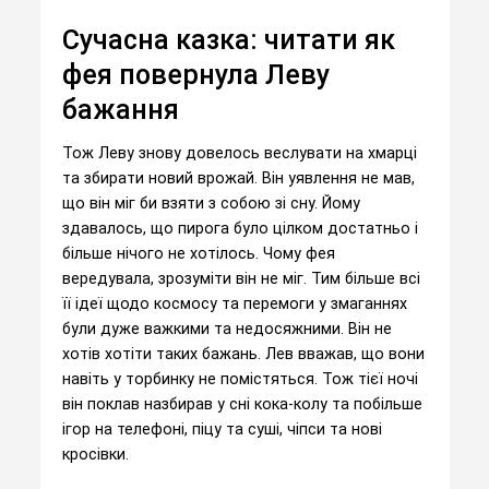
Сучасна казка: читати як
фея повернула Леву
бажання
Тож Леву знову довелось веслувати на хмарці
та збирати новий врожай. Він уявлення не мав,
що він міг би взяти з собою зі сну. Йому
здавалось, що пирога було цілком достатньо і
більше нічого не хотілось. Чому фея
вередувала, зрозуміти він не міг. Тим більше всі
її ідеї щодо космосу та перемоги у змаганнях
були дуже важкими та недосяжними. Він не
хотів хотіти таких бажань. Лев вважав, що вони
навіть у торбинку не помістяться. Тож тієї ночі
він поклав назбирав у сні кока-колу та побільше
ігор на телефоні, піцу та суші, чіпси та нові
кросівки.