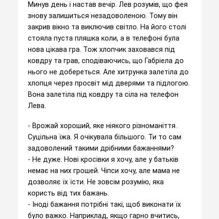
Минув день і настав вечір. Лев розумів, що фея
знову залишиться незадоволеною. Тому він
закрив вікно та виключив світло. На його столі
стояла пуста пляшка коли, а в телефоні була
нова цікава гра. Тож хлопчик заховався під
ковдру та грав, сподіваючись, що Габріела до
нього не добереться. Але хитрунка залетіла до
хлопця через просвіт мід дверями та підлогою.
Вона залетіла під ковдру та сіла на телефон
Лева.
- Врожай хороший, яке ніякого різноманіття.
Суцільна їжа. Я очікувала більшого. Ти то сам
задоволений такими дрібними бажаннями?
- Не дуже. Нові кросівки я хочу, але у батьків
немає на них грошей. Чіпси хочу, але мама не
дозволяє їх їсти. Не зовсім розумію, яка
користь від тих бажань.
- Іноді бажання потрібні такі, щоб виконати їх
було важко. Наприклад, якщо гарно вчитись,