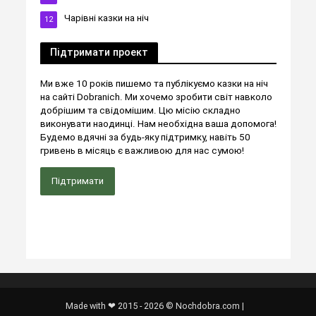
Чарівні казки на ніч
12
Підтримати проект
Ми вже 10 років пишемо та публікуємо казки на ніч
на сайті Dobranich. Ми хочемо зробити світ навколо
добрішим та свідомішим. Цю місію складно
виконувати наодинці. Нам необхідна ваша допомога!
Будемо вдячні за будь-яку підтримку, навіть 50
гривень в місяць є важливою для нас сумою!
Підтримати
Made with ❤ 2015 - 2026 © Nochdobra.com |