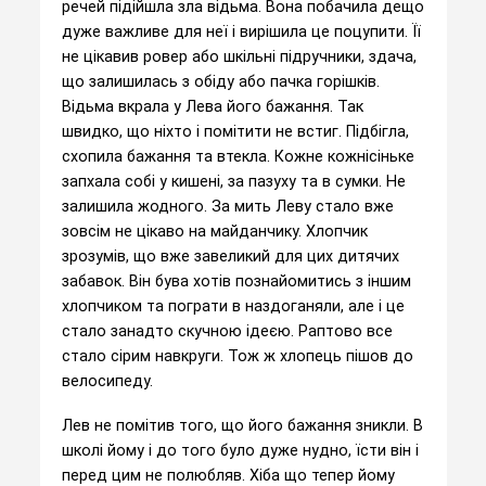
речей підійшла зла відьма. Вона побачила дещо
дуже важливе для неї і вирішила це поцупити. Її
не цікавив ровер або шкільні підручники, здача,
що залишилась з обіду або пачка горішків.
Відьма вкрала у Лева його бажання. Так
швидко, що ніхто і помітити не встиг. Підбігла,
схопила бажання та втекла. Кожне кожнісіньке
запхала собі у кишені, за пазуху та в сумки. Не
залишила жодного. За мить Леву стало вже
зовсім не цікаво на майданчику. Хлопчик
зрозумів, що вже завеликий для цих дитячих
забавок. Він бува хотів познайомитись з іншим
хлопчиком та пограти в наздоганяли, але і це
стало занадто скучною ідеєю. Раптово все
стало сірим навкруги. Тож ж хлопець пішов до
велосипеду.
Лев не помітив того, що його бажання зникли. В
школі йому і до того було дуже нудно, їсти він і
перед цим не полюбляв. Хіба що тепер йому