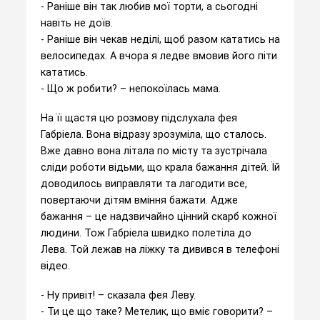
- Раніше він так любив мої торти, а сьогодні
навіть не доїв.
- Раніше він чекав неділі, щоб разом кататись на
велосипедах. А вчора я ледве вмовив його піти
кататись.
- Що ж робити? – непокоїлась мама.
На її щастя цю розмову підслухала фея
Габріела. Вона відразу зрозуміла, що сталось.
Вже давно вона літала по місту та зустрічала
сліди роботи відьми, що крала бажання дітей. Їй
доводилось виправляти та лагодити все,
повертаючи дітям вміння бажати. Адже
бажання – це надзвичайно цінний скарб кожної
людини. Тож Габріела швидко полетіла до
Лева. Той лежав на ліжку та дивився в телефоні
відео.
- Ну привіт! – сказала фея Леву.
- Ти це що таке? Метелик, що вміє говорити? –