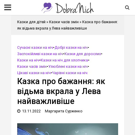
Казки для дітей
»
Казки часів змін
»
Казка про бажання:
як відьма вкрала у Лева найважливіше
Cучасні казки на ніч
•
Добрі казки на ніч
•
Заспокійливі казки на ніч
•
Казки для дорослих
•
Казки на ніч
•
Казки на ніч для хлопчика
•
Казки часів змін
•
Улюблені казки на ніч
•
Цікаві казки на ніч
•
Чарівні казки на ніч
Казка про бажання: як
відьма вкрала у Лева
найважливіше
13.11.2022
Маргарита Сурженко