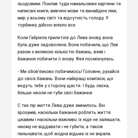
льодовики. Поклав туди намальовані картини та
написані книги, вивчені мови та винайдені ліки,
мир у всьому світі та відсутність голоду. У
торбинку дійсно влізло все.
Коли Габріела прилетіла до Лева знову, вона
була дуже задоволена. Вона побачила, що Лев
разом з великою кількістю бажань, взяв і
бажання побачити її знову. Фея посміхнулась.
- Ми обов’язково побачимось! Головне, рухайся
до своїх бажань. Вони найкращі компаси, що
ведуть тебе у сторону щастя. І будь ласка,
більше ніколи не губи свої бажання.
С тих пір життя Лева дуже змінилось. Він
зрозумів, наскільки бажання роблять життя
цікавим і наскільки важливо їх ніде не залишати,
нікому не віддавати і не губити, а також
пильнувати, щоб жодна відьма їх не вкрала.