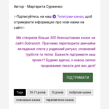
Автор - Маргарита Сурженко
✨️Підписуйтесь на наш
Телеграм-канал
, щоб
отримувати інформацію про нові казки на
сайті✨️
Ми створили більше 300 безкоштовних казок на
сайті Dobranich. Прагнемо перетворити звичайне
вкладання спати у родинний ритуал, сповнений
турботи та тепла.
Бажаєте підтримати наш
проект? Будемо вдячні, з новою силою
продовжимо писати для вас далі!
ПІДТРИМАТИ
Tags
10-11 років
12 років
побутові казки
повчальні казки
терапевтичні казки