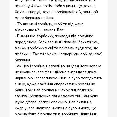
поверну. А вже потім роби з ними, що хочеш.
Хочеш ігноруй, хочеш позбавляйся їх, замінюй
одне бажання на інше.
- То шо мені зробити, щоб ти від мене
відчепилась? – злився Лев.
- Візьми цю торбочку, поклади під подушку
перед сном. Коли заснеш і почнеш бачити сон,
візьми торбочку у сні та поклади туди усе, що
побачиш. Так ти зможеш повернути собі всі свої
бажання.
Так Лев і зробив. Взагалі-то ця ідея його зовсім
не цікавила, але фея і дійсно виглядала дуже
нарваною і галасливою. Легше було погодитись
з нею, адже бажання сперечатись зовсім не
було. Тож Лев поклав мішечок під подушки,
заснув і розплющив очі у своєму сні. Там було
дуже добре, легко і спокійно. Лев сидів на
хмарці, але навколо нього не було нічого, що
можна було б покласти в торбинку. Лише інші