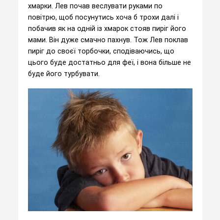
хмарки. Лев почав веслувати руками по
повітрю, щоб посунутись хоча б трохи далі і
побачив як на одній із хмарок стояв пиріг його
мами. Він дуже смачно пахнув. Тож Лев поклав
пиріг до своєї торбочки, сподіваючись, що
цього буде достатньо для феї, і вона більше не
буде його турбувати.