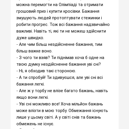
можна перемогти на Олімпіаді та отримати
грошовий приз і купити кросівки. Бажання
змушують людей протоптувати стежинки і
робити прогрес. Тож всі бажання надзвичайно
важливі. Навіть ті, які ти не можеш здійснити
дуже швидко.
- Але чим більш нездійсненне бажання, тим
більш важке воно.
- З чого ти взяв? Ти піднімав хоча б одне на
твою думку нездійсненне бажання уві сні?
- Ні, я обходив такі стороною.
- А ти спробуй! Ти здивуєшся, але уві сні всі
бажання легкі.
- Але ж у торбу не влізе багато бажань, навіть
якщо вони легкі.
- Уві сні можливо все! Хоча мільйон бажань
може влізти в мою торбу. Обмежання існують
лише у цьому світі. А у світі снів та бажань
обмежень не існує.