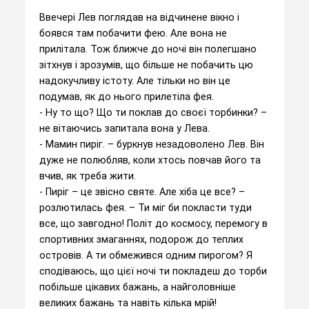
Ввечері Лев поглядав на відчинене вікно і
боявся там побачити фею. Але вона не
прилітала. Тож ближче до ночі він полегшано
зітхнув і зрозумів, що більше не побачить цю
надокучливу істоту. Але тільки но він це
подумав, як до нього прилетіла фея.
- Ну то що? Що ти поклав до своєї торбинки? –
не вітаючись запитала вона у Лева.
- Мамин пиріг. – буркнув незадоволено Лев. Він
дуже не полюбляв, коли хтось повчав його та
вчив, як треба жити.
- Пиріг – це звісно святе. Але хіба це все? –
розлютилась фея. – Ти міг би покласти туди
все, що завгодно! Політ до космосу, перемогу в
спортивних змаганнях, подорож до теплих
островів. А ти обмежився одним пирогом? Я
сподіваюсь, що цієї ночі ти покладеш до торби
побільше цікавих бажань, а найголовніше
великих бажань та навіть кілька мрій!