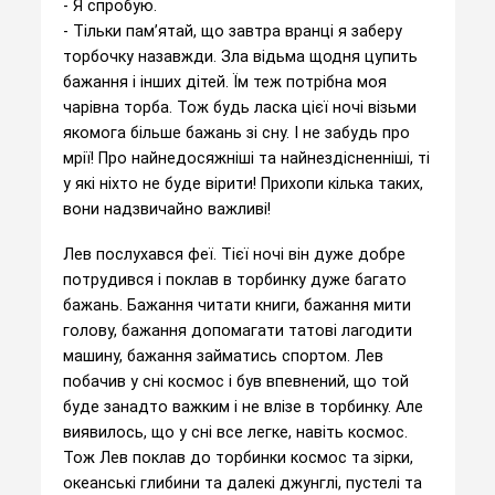
- Я спробую.
- Тільки пам’ятай, що завтра вранці я заберу
торбочку назавжди. Зла відьма щодня цупить
бажання і інших дітей. Їм теж потрібна моя
чарівна торба. Тож будь ласка цієї ночі візьми
якомога більше бажань зі сну. І не забудь про
мрії! Про найнедосяжніші та найнездісненніші, ті
у які ніхто не буде вірити! Прихопи кілька таких,
вони надзвичайно важливі!
Лев послухався феї. Тієї ночі він дуже добре
потрудився і поклав в торбинку дуже багато
бажань. Бажання читати книги, бажання мити
голову, бажання допомагати татові лагодити
машину, бажання займатись спортом. Лев
побачив у сні космос і був впевнений, що той
буде занадто важким і не влізе в торбинку. Але
виявилось, що у сні все легке, навіть космос.
Тож Лев поклав до торбинки космос та зірки,
океанські глибини та далекі джунглі, пустелі та