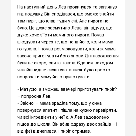
На наступний день Лев прокинувся та заглянув
під подушку. Він сподівався, що зможе знайти
там пиріг, що клав туди у сні. Але пирога не
було. Це дуже засмутило Лева, він відчув, що
дуже хоче з’їсти маминого пирога. Почав
шкодувати через те, що не їв його, коли мама
готувала. І почав розмірковувати, коли ж мама
захоче приготувати його знову. Дні народження
були не скоро, свята також. Єдиним виходом
якнайшвидше скуштувати пиріг було просто
попрохати маму його приготувати.
- Матусю, а зможеш ввечері приготувати пиріг?
– попросив Лев.
- Звісно! – мама зраділа тому, що у сина
повернувся апетит і пішла на кухню перевіряти,
чи всі інгредієнти у неї є. А Лев задоволено
пішов до школи. Він вбив одразу двох зайців – і
від феї відчепився, і пиріг отримав.