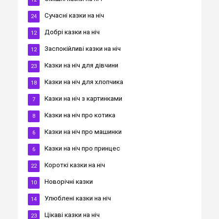
Cучасні казки на ніч
24
Добрі казки на ніч
12
Заспокійливі казки на ніч
12
Казки на ніч для дівчини
23
Казки на ніч для хлопчика
18
Казки на ніч з картинками
7
Казки на ніч про котика
8
Казки на ніч про машинки
6
Казки на ніч про принцес
6
Короткі казки на ніч
22
Новорічні казки
10
Улюблені казки на ніч
14
Цікаві казки на ніч
23