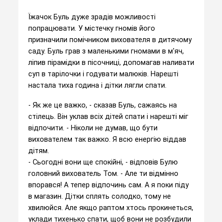
Їжачок Буль дуже зрадів можливості
попрацювати. У містечку гномів його
призначили помічником вихователя в дитячому
саду. Буль грав з маленькими гномами в м'яч,
ліпив пірамідки в пісочниці, допомагав наливати
суп в тарілочки і годувати малюків. Нарешті
настала тиха година і дітки лягли спати.
- Як же це важко, - сказав Буль, сажаясь на
стілець. Він уклав всіх дітей спати і нарешті міг
відпочити. - Ніколи не думав, що бути
вихователем так важко. Я всю енергію віддав
дітям.
- Сьогодні вони ще спокійні, - відповів Булю
головний вихователь Том. - Але ти відмінно
впорався! А тепер відпочинь сам. А я поки піду
в магазин. Дітки сплять солодко, тому не
хвилюйся. Але якщо раптом хтось прокинеться,
уклади тихенько спати, щоб вони не розбудили