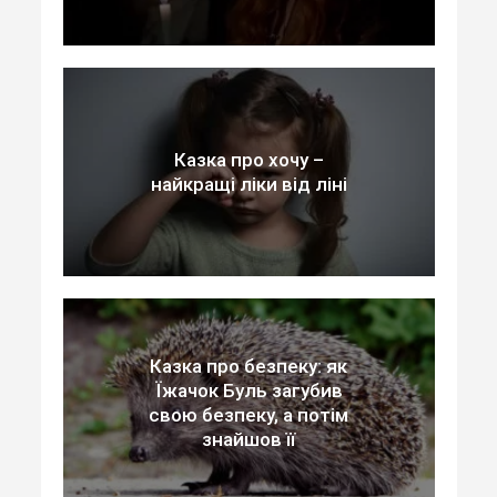
Казка про хочу –
найкращі ліки від ліні
Казка про безпеку: як
Їжачок Буль загубив
свою безпеку, а потім
знайшов її