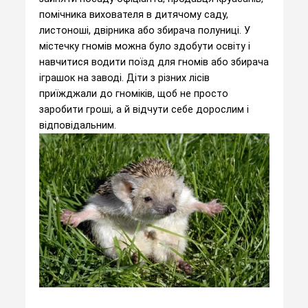
помічника вихователя в дитячому саду,
листоноші, двірника або збирача полуниці. У
містечку гномів можна було здобути освіту і
навчитися водити поїзд для гномів або збирача
іграшок на заводі. Діти з різних лісів
приїжджали до гноміків, щоб не просто
заробити гроші, а й відчути себе дорослим і
відповідальним.