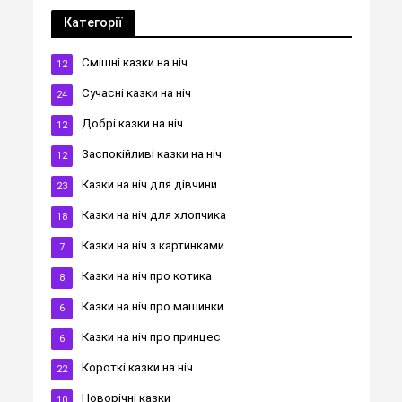
Категорії
Cмішні казки на ніч
12
Cучасні казки на ніч
24
Добрі казки на ніч
12
Заспокійливі казки на ніч
12
Казки на ніч для дівчини
23
Казки на ніч для хлопчика
18
Казки на ніч з картинками
7
Казки на ніч про котика
8
Казки на ніч про машинки
6
Казки на ніч про принцес
6
Короткі казки на ніч
22
Новорічні казки
10