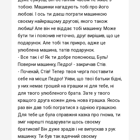
тобою. Машинки нагадують тобі про його
любові. І ось ти даєш пограти машинкою
своєму найкращому другові, якого також
любиш! Але він не віддає тобі машинку. Може
бути ти і пояснив неточно, друг вирішив, що це
подарунок. Але тобі так прикро, адже це
улюблена машина, татів подарунок.
- Все так і є! Як ти добре пояснюєш, Буль!
Поверни машинку, Педро! - закричав Стів.
- Почекай, Стів! Тепер твоя черга поставити
себе на місце Педро! Уяви, що твої батьки бідні,
у них немає грошей на іграшки ні для тебе, ні
для твого улюбленого брата. Зате у твого
кращого друга кожен день нова іграшка. Якось
раз він дав тобі погратися з однією іграшкою.
Для тебе це була справжня казка про гнома, ти
зміг нарешті подарувати щось своєму
братикові! Він дуже зрадів і не випускав з рук
машинку. Ти був так вдячний своєму