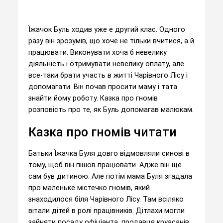
Їжачок Буль ходив уже e другий клас. Одного
разу він зрозумів, що хоче не тільки вчитися, а й
працювати. Виконувати хоча б невелику
діяльність і отримувати невелику оплату, але
все-таки брати участь в житті Чарівного Лісу і
допомагати. Він почав просити маму і тата
знайти йому роботу. Казка про гномів
розповість про те, як Буль допомагав малюкам.
Казка про гномів читати
Батьки Їжачка Буля довго відмовляли синові в
тому, щоб він пішов працювати. Адже він ще
сам був дитиною. Але потім мама Буля згадала
про маленьке містечко гномів, який
знаходилося біля Чарівного Лісу. Там всіляко
вітали дітей в ролі працівників. Дітлахи могли
зайняти посаду офіціанта, продавця круасанів,