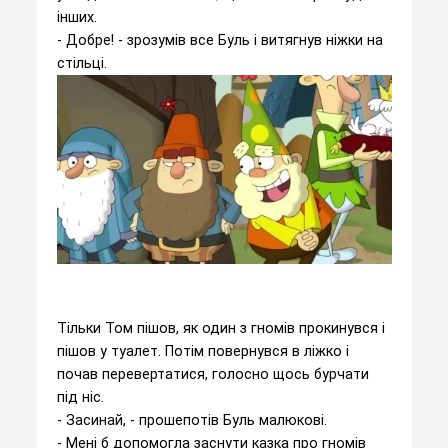
інших.
- Добре! - зрозумів все Буль і витягнув ніжки на
стільці.
Тільки Том пішов, як один з гномів прокинувся і
пішов у туалет. Потім повернувся в ліжко і
почав перевертатися, голосно щось бурчати
під ніс.
- Засинай, - прошепотів Буль малюкові.
- Мені б допомогла заснути казка про гномів