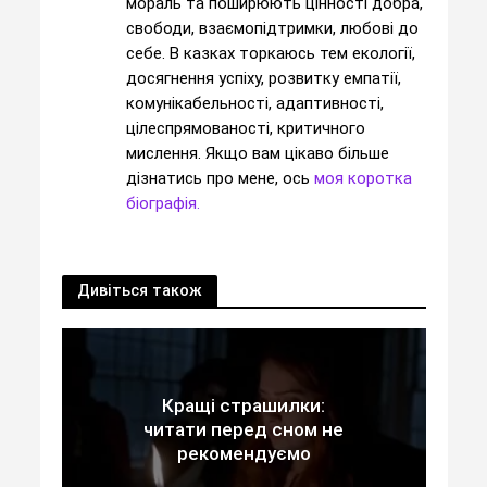
мораль та поширюють цінності добра,
свободи, взаємопідтримки, любові до
себе. В казках торкаюсь тем екології,
досягнення успіху, розвитку емпатії,
комунікабельності, адаптивності,
цілеспрямованості, критичного
мислення. Якщо вам цікаво більше
дізнатись про мене, ось
моя коротка
біографія.
Дивіться також
Кращі страшилки:
читати перед сном не
рекомендуємо