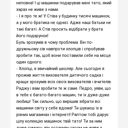
неповна! І ці машинки подарував мені тато, який
зараз не живе з нами.
- І я про те ж! У Стіва у будинку тисячі машинок,
а у мого братика не однієї. Адже наші батьки не
такі багаті. А Стів просить відібрати у брата
його подарунок!
Буль зрозумів в чому проблема. Він по-
дружньому сів навпроти хлопців і спробував
зробити так, щоб вони поставили себе на місце
один одного.
- Хлопці, я звичайний школяр. Але сьогодні я
прожив життя вихователя дитячого садка і
краще зрозумів всіх своїх вихователів і вчителів.
Раджу і вам зробити те ж саме. Педро, уяви, що
в тебе є багато-багато машин, ти їх дуже-дуже
любиш! Так сильно, що вирішив зібрати всі
машинки світу у себе вдома! Ти шукаєш їх в
різних магазинах і інтернеті! Раптом тобі дарує
цілу колекцію машинок твій тато! Ти за ним
дуже сумуєш, він останнім часом не живе з