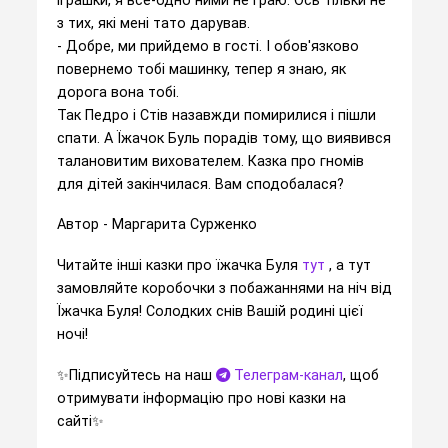
з тих, які мені тато дарував.
- Добре, ми прийдемо в гості. І обов'язково
повернемо тобі машинку, тепер я знаю, як
дорога вона тобі.
Так Педро і Стів назавжди помирилися і пішли
спати. А Їжачок Буль порадів тому, що виявився
талановитим вихователем. Казка про гномів
для дітей закінчилася. Вам сподобалася?
Автор - Маргарита Сурженко
Читайте інші казки про їжачка Буля
тут
, а тут
замовляйте коробочки з побажаннями на ніч від
Їжачка Буля! Солодких снів Вашій родині цієї
ночі!
✨️Підписуйтесь на наш
Телеграм-канал
, щоб
отримувати інформацію про нові казки на
сайті✨️