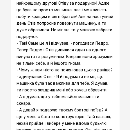
найкращому другові Стіву за подарунок! Адже
це була не просто машинка, але і можливість
побути кращим в світі братом! Але на наступний
день Стів попросив повернути машинку, а ти
дуже образився. Не міг же ти у малюка забрати
подарунок.
- Так! Саме це я і відчував. - погодився Педро.
Тепер Педро і Стів дивилися один на одного
винувато і з розумінням. Вперше вони зрозуміли
не тільки себе, а й іншого гнома.
- Чому ж нам ніхто не пояснював цього раніше?
- здивувався Стів. - Я й подумати не міг, що
машинка була так важлива для тебе. Я думав,
ти просто заздриш мені або хочеш образити.
- А я думав, що у тебе мільйон машин і ти
скнара.
- А давай я подарую твоєму братові поїзд? А
ще у мене є багато конструкторів. Та й взагалі,
нехай прийде і вибере у мене вдома будь-які
іграшки, я все-одно ними не граю. Ось тільки не