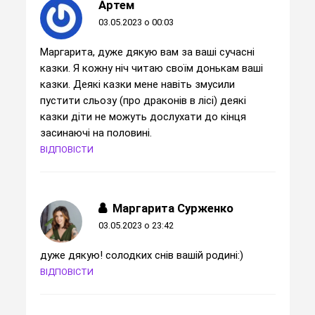
Артем
03.05.2023 о 00:03
Маргарита, дуже дякую вам за ваші сучасні
казки. Я кожну ніч читаю своїм донькам ваші
казки. Деякі казки мене навіть змусили
пустити сльозу (про драконів в лісі) деякі
казки діти не можуть дослухати до кінця
засинаючі на половині.
ВІДПОВІСТИ
Маргарита Сурженко
03.05.2023 о 23:42
дуже дякую! солодких снів вашій родині:)
ВІДПОВІСТИ