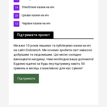
Улюблені казки на ніч
14
Цікаві казки на ніч
23
Чарівні казки на ніч
12
Підтримати проект
Ми вже 10 років пишемо та публікуємо казки на ніч
на сайті Dobranich. Ми хочемо зробити світ навколо
добрішим та свідомішим. Цю місію складно
виконувати наодинці. Нам необхідна ваша допомога!
Будемо вдячні за будь-яку підтримку, навіть 50
гривень в місяць є важливою для нас сумою!
Підтримати