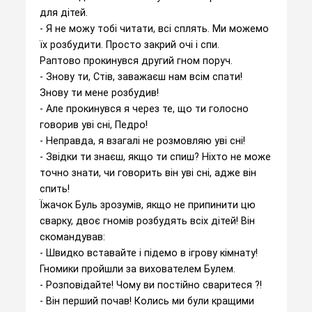
для дітей.
- Я не можу тобі читати, всі сплять. Ми можемо
їх розбудити. Просто закрий очі і спи.
Раптово прокинувся другий гном поруч.
- Знову ти, Стів, заважаєш нам всім спати!
Знову ти мене розбудив!
- Але прокинувся я через те, що ти голосно
говорив уві сні, Педро!
- Неправда, я взагалі не розмовляю уві сні!
- Звідки ти знаєш, якщо ти спиш? Ніхто не може
точно знати, чи говорить він уві сні, адже він
спить!
Їжачок Буль зрозумів, якщо не припинити цю
сварку, двоє гномів розбудять всіх дітей! Він
скомандував:
- Швидко вставайте і підемо в ігрову кімнату!
Гномики пройшли за вихователем Булем.
- Розповідайте! Чому ви постійно сваритеся ?!
- Він перший почав! Колись ми були кращими