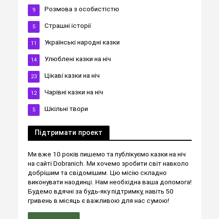
Розмова з особистістю
9
Страшні історії
5
Українські народні казки
11
Улюблені казки на ніч
14
Цікаві казки на ніч
23
Чарівні казки на ніч
12
Шкільні твори
5
Підтримати проект
Ми вже 10 років пишемо та публікуємо казки на ніч
на сайті Dobranich. Ми хочемо зробити світ навколо
добрішим та свідомішим. Цю місію складно
виконувати наодинці. Нам необхідна ваша допомога!
Будемо вдячні за будь-яку підтримку, навіть 50
гривень в місяць є важливою для нас сумою!