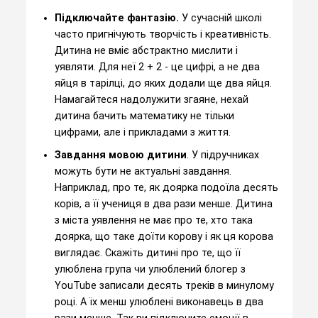
Підключайте фантазію.
У сучасній школі
часто пригнічують творчість і креативність.
Дитина не вміє абстрактно мислити і
уявляти. Для неї 2 + 2 - це цифрі, а не два
яйця в тарілці, до яких додали ще два яйця.
Намагайтеся надолужити згаяне, нехай
дитина бачить математику не тільки
цифрами, але і прикладами з життя.
Завдання мовою дитини
. У підручниках
можуть бути не актуальні завдання.
Наприклад, про те, як доярка подоїла десять
корів, а її учениця в два рази менше. Дитина
з міста уявлення не має про те, хто така
доярка, що таке доїти корову і як ця корова
виглядає. Скажіть дитині про те, що її
улюблена група чи улюблений блогер з
YouTube записали десять треків в минулому
році. А їх менш улюблені виконавець в два