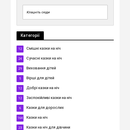
Клацніть сюди
Категорії
Cмішні казки на ніч
12
Cучасні казки на ніч
24
Виховання дітей
29
Вірші для дітей
5
Добрі казки на ніч
12
Заспокійливі казки на ніч
12
Казки для дорослих
6
Казки на ніч
164
Казки на ніч для дівчини
23