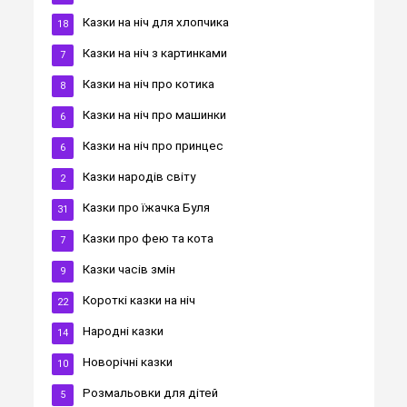
Казки на ніч для хлопчика
18
Казки на ніч з картинками
7
Казки на ніч про котика
8
Казки на ніч про машинки
6
Казки на ніч про принцес
6
Казки народів світу
2
Казки про їжачка Буля
31
Казки про фею та кота
7
Казки часів змін
9
Короткі казки на ніч
22
Народні казки
14
Новорічні казки
10
Розмальовки для дітей
5